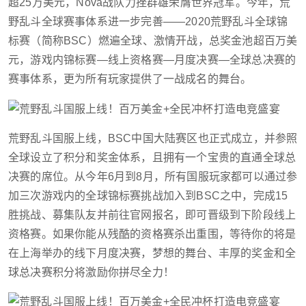
超25万美元，Nova战队力挫群雄荣膺世界冠军。今年，荒
野乱斗全球赛事体系进一步完善——2020荒野乱斗全球锦
标赛（简称BSC）燃遍全球、激情开战，总奖金池超百万美
元，游戏内锦标赛—线上资格赛—月度决赛—全球总决赛的
赛事体系，更为所有玩家提供了一战成名的舞台。
荒野乱斗国服上线，BSC中国大陆赛区也正式成立，并参照
全球设立了积分和奖金体系，且拥有一个宝贵的直通全球总
决赛的席位。从今年6月到8月，所有国服玩家都可以通过参
加三次游戏内的全球锦标赛挑战加入到BSC之中，完成15
胜挑战、募集队友并前往官网报名，即可晋级到下阶段线上
资格赛。如果你能从残酷的资格赛杀出重围，等待你的将是
在上海举办的线下月度决赛，梦想的舞台、丰厚的奖金和全
球总决赛积分将激励你拼尽全力！