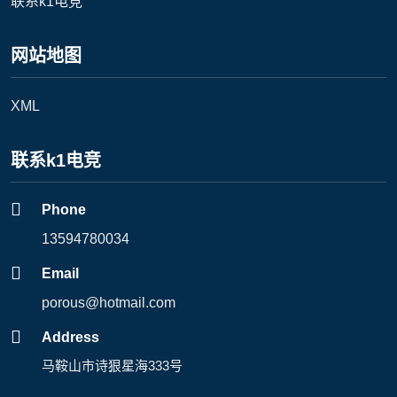
联系k1电竞
网站地图
XML
联系k1电竞
Phone
13594780034
Email
porous@hotmail.com
Address
马鞍山市诗狠星海333号