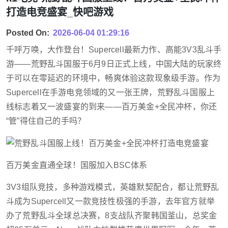
打造电竞盛宴_快吧游戏
Posted On:
2026-06-04 01:29:16
千呼万唤，大作登台！Supercell最新力作、高能3V3乱斗手
游——荒野乱斗国服于6月9日正式上线，中国大陆的玩家终
于可以在零延迟的环境中，畅爽体验这款现象级手游。作为
Supercell在手游电竞领域的又一张王牌，荒野乱斗国服上
线标志着又一波盛宴的到来——百万美金+全民冲杯，你还
“管”得住自己的手吗？
百万美金直通全球！国服加入BSC体系
3V3组队竞技，多种游戏模式，英雄默契配合，都让荒野乱
斗成为Supercell又一款竞技性极强的手游，去年官方就举
办了荒野乱斗全球总决赛，8支战队齐聚韩国釜山，总奖金