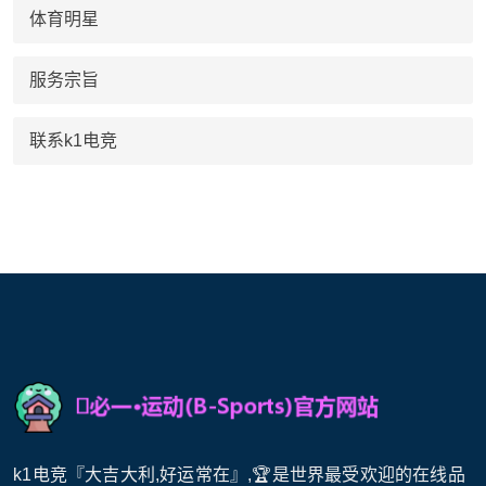
体育明星
服务宗旨
联系k1电竞
️k1电竞『大吉大利,好运常在』,🏆是世界最受欢迎的在线品