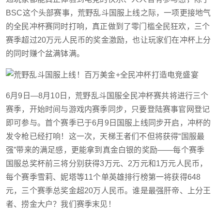
BSC这个头部赛事，荒野乱斗国服上线之际，一项更接地气
的全民冲杯赛同时打响，真正做到了零门槛全民狂欢，三个
赛季超过20万元人民币的奖金激励，也让玩家们在冲杯上分
的同时赚个盆满钵满。
6月9日—8月10日，荒野乱斗国服全民冲杯赛共将进行三个
赛季，开始时间与游戏内赛季同步，只要登陆赛事官网登记
即可参与。首个赛季已于6月9日国服上线同步开启，冲杯的
发令枪已经打响！这一次，天梯王者们不但将获得“国服最
强”带来的满足感，更能拿到真金白银的奖励——每个赛季
国服总奖杯前三将分别获得3万元、2万元和1万元人民币，
每个赛季雪莉、妮塔等11个单英雄排行榜第一将获得648
元，三个赛季总奖金超20万人民币。谁是最强肝帝、上分王
者、捞金大户？我们赛季末见！