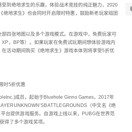
受到绝地求生的乐趣，体验战术竞技的纯正魅力，2020
晨01点《绝地求生》也会同时开启限时特惠，鼓励新老玩家组团
全部四张地图以及多个游戏模式。在游戏中，免费玩家可
XP，BP等）。如果玩家在免费试玩期间想体验游戏内
。在活动期间购买《绝地求生》游戏本体则将享受5折优
nc.)成员，起始于Bluehole Ginno Games，2017年
LAYERUNKNOWN’SBATTLEGROUNDS（中文名《绝
等平台提供游戏服务。自游戏上线以来，PUBG在世界范
并获得了多个游戏奖项。