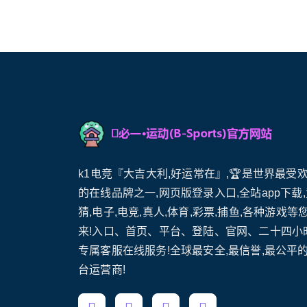
️k1电竞『大吉大利,好运常在』,🏆是世界最受
的在线品牌之一,网页版登录入口,全站app下载
猜,电子,电竞,真人,体育,彩票,捕鱼,各种游戏等
来!入口、首页、平台、登陆、官网、二十四小
专属客服在线服务!全球最安全,最信誉,最公平
台运营商!