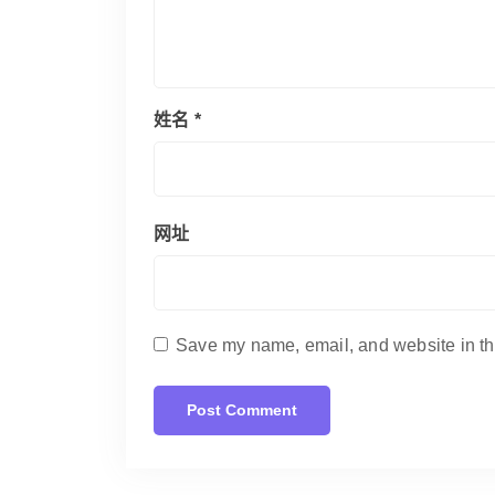
姓名
*
网址
Save my name, email, and website in thi