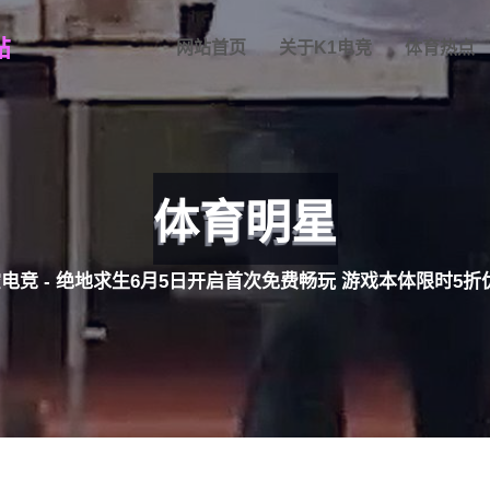
网站首页
关于k1电竞
体育热点
体育明星
电竞 - 绝地求生6月5日开启首次免费畅玩 游戏本体限时5折