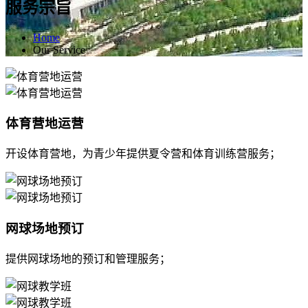
服务宗旨
Home
Our Service
体育营地运营
开设体育营地，为青少年提供夏令营和体育训练营服务；
网球场地预订
提供网球场地的预订和管理服务；