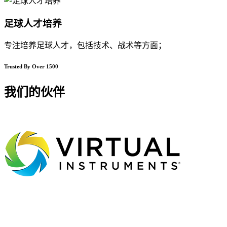
足球人才培养
专注培养足球人才，包括技术、战术等方面；
Trusted By Over 1500
我们的伙伴