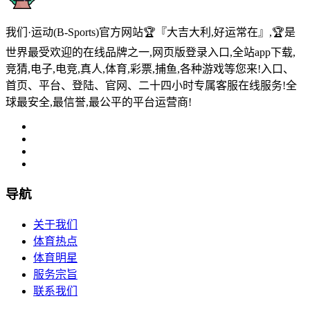
️我们·运动(B-Sports)官方网站🏆『大吉大利,好运常在』,🏆是
世界最受欢迎的在线品牌之一,网页版登录入口,全站app下载,
竞猜,电子,电竞,真人,体育,彩票,捕鱼,各种游戏等您来!入口、
首页、平台、登陆、官网、二十四小时专属客服在线服务!全
球最安全,最信誉,最公平的平台运营商!
导航
关于我们
体育热点
体育明星
服务宗旨
联系我们