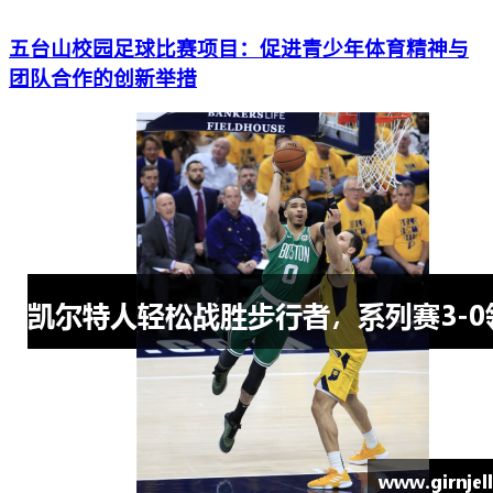
五台山校园足球比赛项目：促进青少年体育精神与
团队合作的创新举措