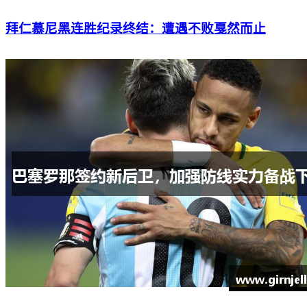
拜仁慕尼黑连胜纪录终结：遭遇不败戛然而止