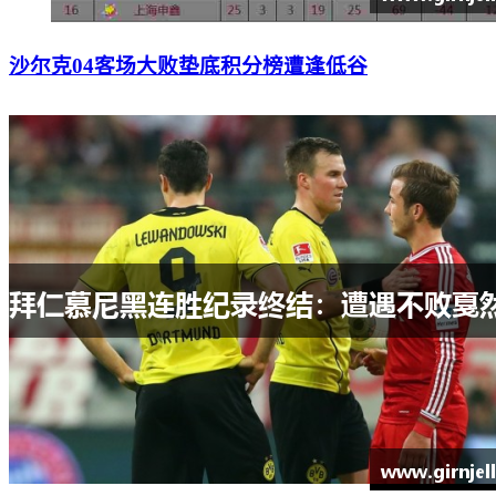
沙尔克04客场大败垫底积分榜遭逢低谷