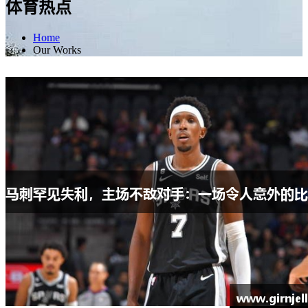
体育热点
Home
Our Works