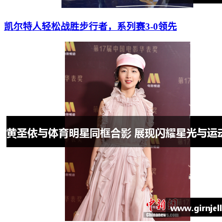
凯尔特人轻松战胜步行者，系列赛3-0领先