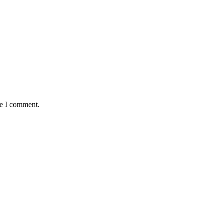
me I comment.