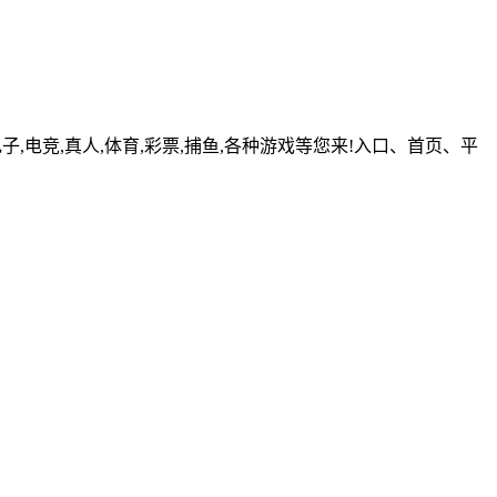
,电子,电竞,真人,体育,彩票,捕鱼,各种游戏等您来!入口、首页、平