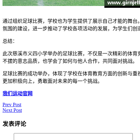
通过组织足球比赛，学校也为学生提供了展示自己才能的舞台
氛围的建设，进一步推动了学校各项活动的发展，为学生们创
总结：
此次慈溪市义四小学举办的足球比赛，不仅是一次精彩的体育
不拔的意志品质，也学会了如何与他人合作，共同面对挑战。
足球比赛的成功举办，体现了学校在体育教育方面的创新与重
更加积极向上，勇敢面对未来的每一个挑战。
我们运动官网
Prev Post
Next Post
发表评论