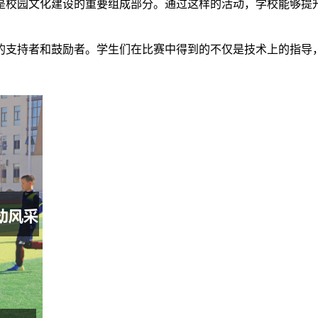
是校园文化建设的重要组成部分。通过这样的活动，学校能够提
的支持者和鼓励者。学生们在比赛中得到的不仅是技术上的指导
。