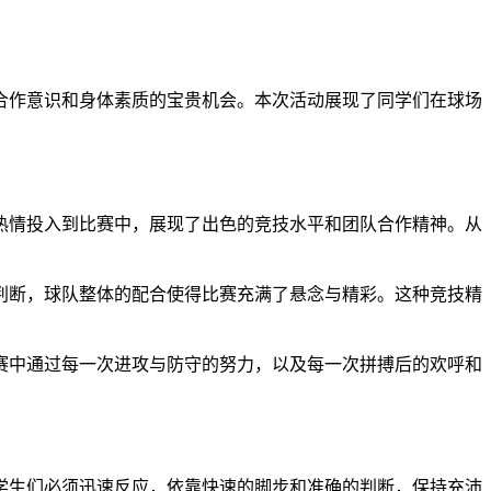
合作意识和身体素质的宝贵机会。本次活动展现了同学们在球场
热情投入到比赛中，展现了出色的竞技水平和团队合作精神。从
判断，球队整体的配合使得比赛充满了悬念与精彩。这种竞技精
赛中通过每一次进攻与防守的努力，以及每一次拼搏后的欢呼和
学生们必须迅速反应，依靠快速的脚步和准确的判断，保持充沛