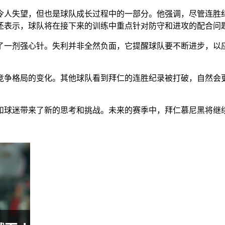
令人失望，但也是球队成长过程中的一部分。他强调，尽管连胜
还表示，球队将在接下来的训练中重点针对防守和进攻的配合问
了一剂强心针。失利并非全然负面，它提醒球队要不断进步，以
竞争格局的变化。其他球队看到拜仁的连胜纪录被打破，自然会
和球迷带来了新的思考和挑战。未来的赛季中，拜仁慕尼黑将继