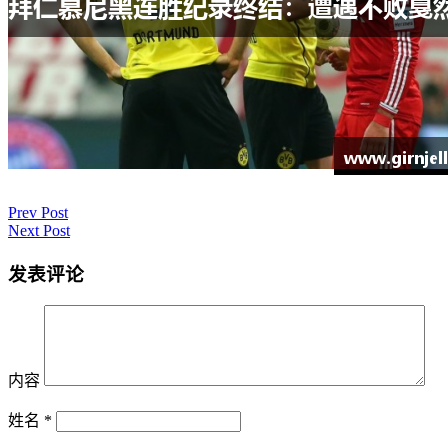
Prev Post
Next Post
发表评论
内容
姓名
*