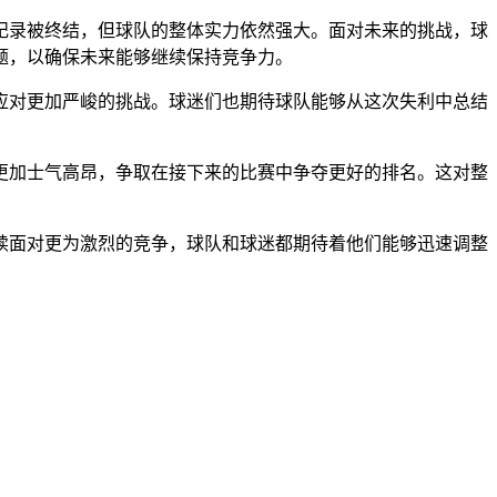
纪录被终结，但球队的整体实力依然强大。面对未来的挑战，球
题，以确保未来能够继续保持竞争力。
应对更加严峻的挑战。球迷们也期待球队能够从这次失利中总结
更加士气高昂，争取在接下来的比赛中争夺更好的排名。这对整
续面对更为激烈的竞争，球队和球迷都期待着他们能够迅速调整