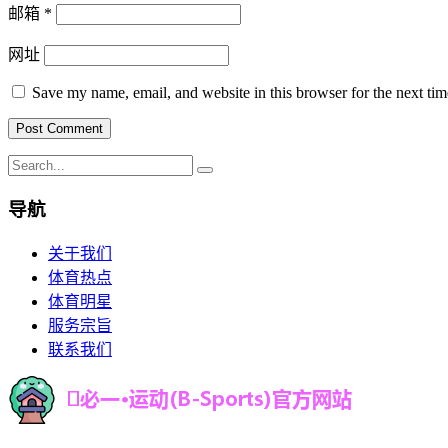
邮箱
*
网址
Save my name, email, and website in this browser for the next ti
导航
关于我们
体育热点
体育明星
服务宗旨
联系我们