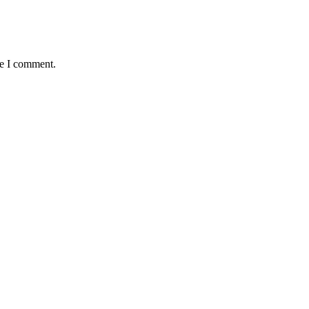
me I comment.