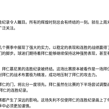
胜纪录令人瞩目。所有的辉煌时刻总会有终结的一刻。就在上周
广泛关注。
几个赛季中展现了强大的实力，以稳定的表现和连胜的战绩赢得
们的脚步。球迷们期待着拜仁能够继续保持这种强势表现，甚至
，拜仁慕尼黑的连胜纪录被终结。这场比赛原本被看作是一场拜
对拜仁的战术布置极为精准，成功地压制了拜仁的攻击力。
拜仁的门，将比分一度领先。拜仁虽然在比赛的下半场尝试调整
了拜仁的连胜纪录。
赛都产生了深远的影响。这场失利不仅使拜仁的连胜纪录画上了
季中必须更加谨慎。